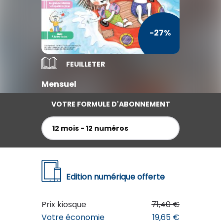
TV / Vie Pratique
Presse Professionnelle
-27%
Je l'éloigne des écrans
FEUILLETER
Mensuel
VOTRE FORMULE D'ABONNEMENT
12 mois - 12 numéros
Edition numérique offerte
Prix kiosque
71,40 €
ABRICOT
Votre économie
19,65 €