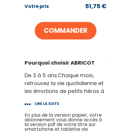
51
€75
51,75 €
Votre prix
au lieu de
71
€40
COMMANDER
VOIR MON PANIER
CONTINUER MES ACHATS
Pourquoi choisir ABRICOT
De 3 à 5 ans.Chaque mois,
retrouvez la vie quotidienne et
les émotions de petits héros à
hauteur d'enfant, des histoires,
LIRE LA SUITE
des chansons et des jeux pour
s'amuser, interagir et devenir
En plus de la version papier, votre
abonnement vous donne accès à
futé, et une rubrique destinée
la version pdf de votre titre sur
smartphone et tablette via
aux parents. Spécialement