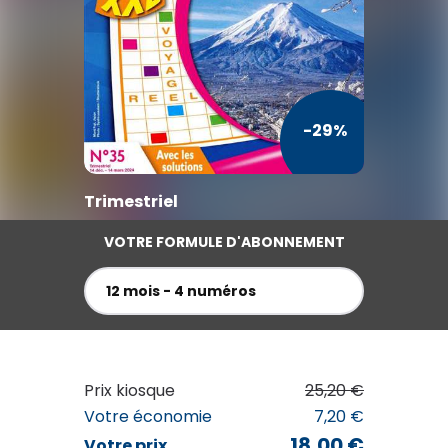
TV / Vie Pratique
Presse Professionnelle
Je l'éloigne des écrans
-29%
Trimestriel
VOTRE FORMULE D'ABONNEMENT
12 mois - 4 numéros
Prix kiosque
25,20 €
Votre économie
7,20 €
18,00 €
Votre prix