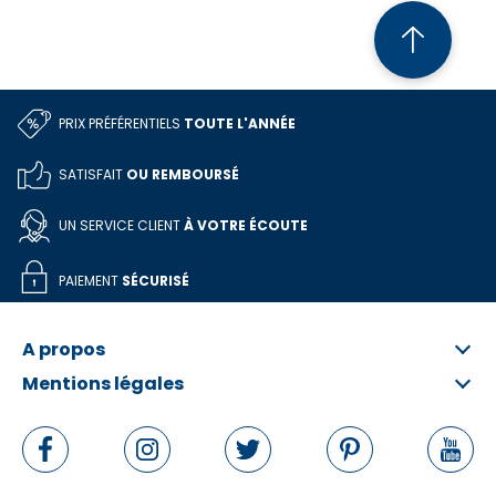
PRIX PRÉFÉRENTIELS
TOUTE L'ANNÉE
SATISFAIT
OU REMBOURSÉ
UN SERVICE CLIENT
À VOTRE ÉCOUTE
PAIEMENT
SÉCURISÉ
A propos
Mentions légales
Qui sommes-nous ?
FAQ
Informations légales
Contactez-nous
Conditions Générales
Rétractation en ligne
Politique de données personnelles