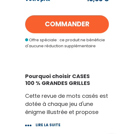
CASES 100 % GRANDES GRILLES
18
€00
COMMANDER
au lieu de
25
€20
Offre spéciale : ce produit ne bénéficie
VOIR MON PANIER
d'aucune réduction supplémentaire
CONTINUER MES ACHATS
Pourquoi choisir CASES
100 % GRANDES GRILLES
Cette revue de mots casés est
dotée à chaque jeu d'une
énigme illustrée et propose
des départs de grille à niveau
LIRE LA SUITE
facile ou difficile