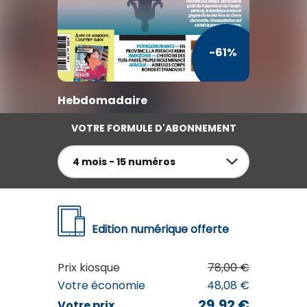
TV / Vie Pratique
Presse Professionnelle
-61%
Je l'éloigne des écrans
Hebdomadaire
VOTRE FORMULE D'ABONNEMENT
4 mois - 15 numéros
Edition numérique offerte
Prix kiosque
78,00 €
Votre économie
48,08 €
29,92 €
Votre prix