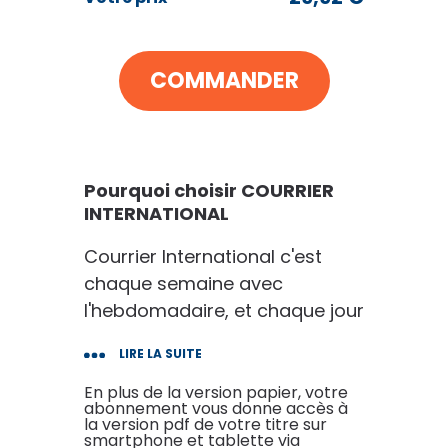
COURRIER INTERNATIONAL
29
€92
au lieu de
78
€00
COMMANDER
VOIR MON PANIER
CONTINUER MES ACHATS
Pourquoi choisir COURRIER
INTERNATIONAL
Courrier International c'est
chaque semaine avec
l'hebdomadaire, et chaque jour
sur le site, une sélection des
LIRE LA SUITE
meilleurs articles, reportages,
enquêtes ou billets d'opinion
En plus de la version papier, votre
abonnement vous donne accès à
sélectionnés par nos
la version pdf de votre titre sur
smartphone et tablette via
journalistes parmi plus de 1.500