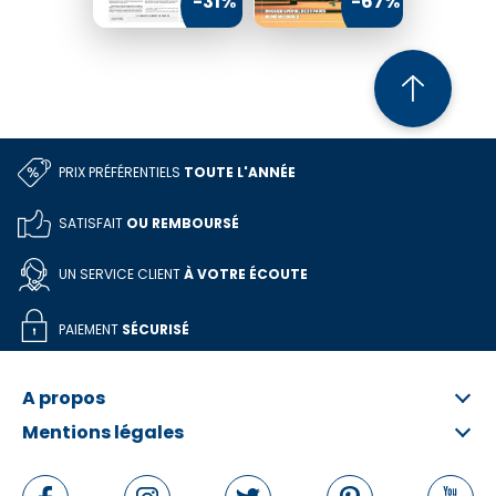
-31%
-67%
PRIX PRÉFÉRENTIELS
TOUTE L'ANNÉE
SATISFAIT
OU REMBOURSÉ
UN SERVICE CLIENT
À VOTRE ÉCOUTE
PAIEMENT
SÉCURISÉ
A propos
Mentions légales
Qui sommes-nous ?
FAQ
Informations légales
Contactez-nous
Conditions Générales