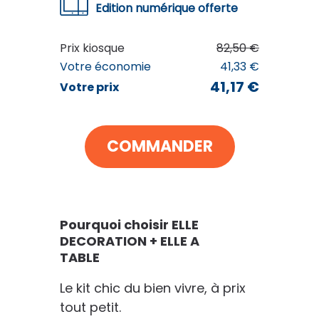
Edition numérique offerte
ELLE DECORATION + ELLE A TABLE
41
€17
Prix kiosque
82,50 €
au lieu de
82
€50
Votre économie
41,33 €
41,17 €
Votre prix
VOIR MON PANIER
COMMANDER
CONTINUER MES ACHATS
Pourquoi choisir ELLE
DECORATION + ELLE A
TABLE
Le kit chic du bien vivre, à prix
tout petit.