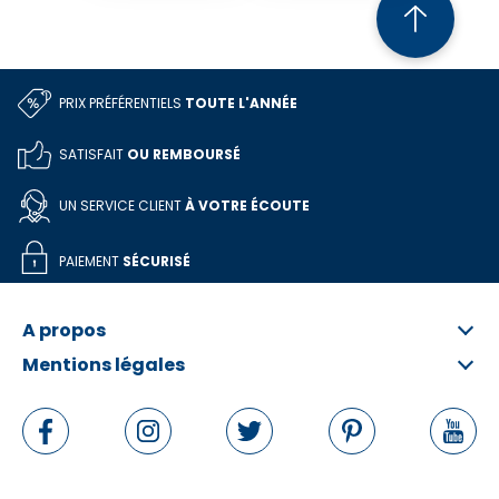
PRIX PRÉFÉRENTIELS
TOUTE L'ANNÉE
SATISFAIT
OU REMBOURSÉ
UN SERVICE CLIENT
À VOTRE ÉCOUTE
PAIEMENT
SÉCURISÉ
A propos
Mentions légales
Qui sommes-nous ?
FAQ
Informations légales
Contactez-nous
Conditions Générales
Rétractation en ligne
Politique de données personnelles
Politique de cookies