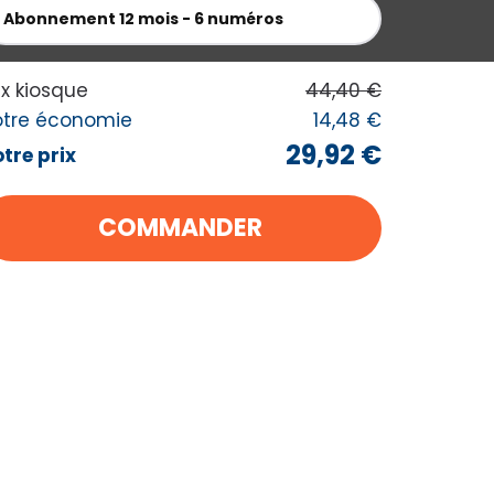
Abonnement
12 mois - 6 numéros
 MES ACHATS
ix kiosque
44,40 €
otre économie
14,48 €
29,92 €
tre prix
COMMANDER