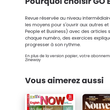
Pourquoi choisir GO 
29
€92
au lieu de
44
€40
Revue réservée au niveau intermédiaire
les moyens pour s'ouvrir aux autres e
People et Business) avec des articles
chaque numéro, des exercices expliquen
progresser à son rythme.
En plus de la version papier, votre abonneme
Zineway
Vous aimerez aussi