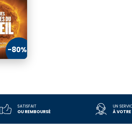
Edition numérique incluse
€00
4
180
€40
€00
-80%
MMANDER
COMMANDER
SATISFAIT
UN SERVI
OU REMBOURSÉ
À VOTRE