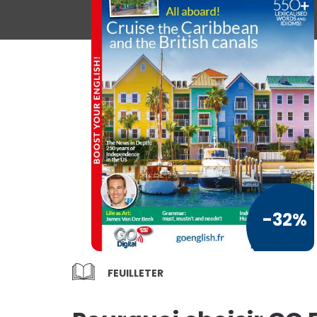
Loisirs / Culture
a
TV / Vie Pratique
Presse Professionnelle
Je l'éloigne des écrans
Vous ai
TOUS LES
MAGAZINES
-32%
FEUILLETER
-3