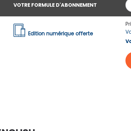
29
€92
VOTRE FORMULE D'ABONNEMENT
u lieu de
44
€40
CONTINUER
Pr
V
Edition numérique offerte
Vo
merez aussi
2%
-80%