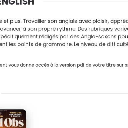
ENGLISH
36
€00
au lieu de
180
€00
 et plus. Travailler son anglais avec plaisir, appr
t avancer à son propre rythme. Des rubriques vari
 spécifiquement rédigés par des Anglo-saxons pour 
t les points de grammaire. Le niveau de difficulté
nt vous donne accès à la version pdf de votre titre sur s