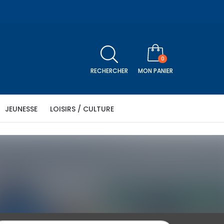
0
RECHERCHER
MON PANIER
JEUNESSE
LOISIRS / CULTURE
être
Religion
Séniors
Histoire
Télévision
icle
N PANIER