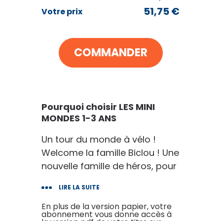
51
51,75 €
€75
Votre prix
au lieu de
82
€80
COMMANDER
VOIR MON PANIER
CONTINUER MES ACHATS
Pourquoi choisir LES MINI
MONDES 1-3 ANS
Un tour du monde à vélo !
Welcome la famille Biclou ! Une
nouvelle famille de héros, pour
les 1-3 ans, qui va parcourir le
LIRE LA SUITE
monde à vélo.
Eh oui, après 4 ans de tour du
En plus de la version papier, votre
abonnement vous donne accès à
monde pour Oscar et Sacha à