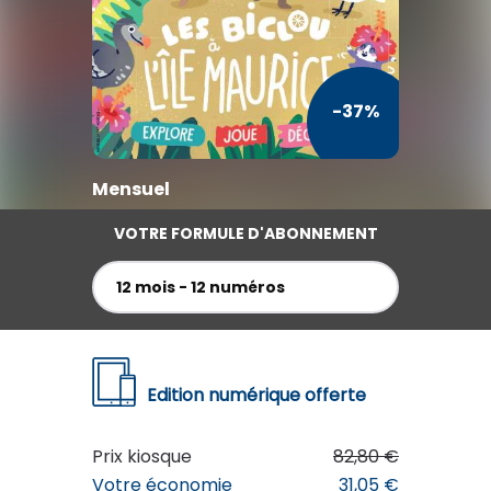
TV / Vie Pratique
Presse Professionnelle
-37%
Je l'éloigne des écrans
Mensuel
VOTRE FORMULE D'ABONNEMENT
12 mois - 12 numéros
Edition numérique offerte
Prix kiosque
82,80 €
LES MINI MONDES 1-3 ANS
Votre économie
31,05 €