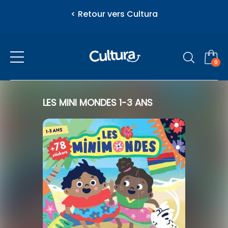
< Retour vers Cultura
0
Presse
LES MINI MONDES 1-3 ANS
eZily - Votre Kiosque numérique
Vous venez d'ajouter au panier
Actualité
l'article suivant
Féminins / Santé
Jeunesse
Loisirs / Culture