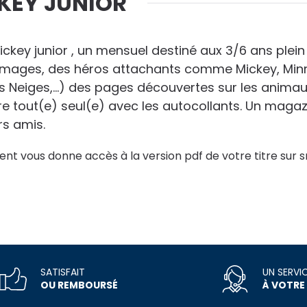
CKEY JUNIOR
key junior , un mensuel destiné aux 3/6 ans plein d
 images, des héros attachants comme Mickey, Minni
des Neiges,...) des pages découvertes sur les anima
aire tout(e) seul(e) avec les autocollants. Un maga
rs amis.
nt vous donne accès à la version pdf de votre titre sur s
SATISFAIT
UN SERVI
OU REMBOURSÉ
À VOTRE