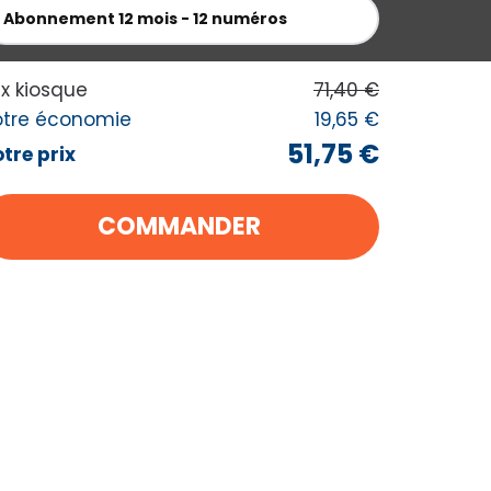
 MES ACHATS
Abonnement
12 mois - 12 numéros
ix kiosque
71,40 €
otre économie
19,65 €
51,75 €
tre prix
COMMANDER