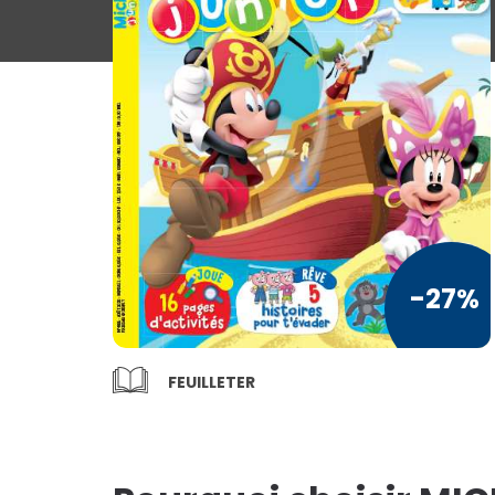
Loisirs / Culture
TV / Vie Pratique
Presse Professionnelle
Je l'éloigne des écrans
TOUS LES
MAGAZINES
-27%
FEUILLETER