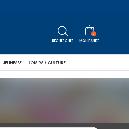
0
RECHERCHER
MON PANIER
JEUNESSE
LOISIRS / CULTURE
icle
être
Religion
Séniors
Histoire
Télévision
N PANIER