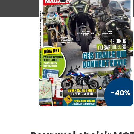
Loisirs / Culture
a
TV / Vie Pratique
Presse Professionnelle
Je l'éloigne des écrans
Vous ai
TOUS LES
MAGAZINES
-40%
-3