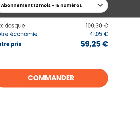
Abonnement
12 mois - 15 numéros
 MES ACHATS
ix kiosque
100,30 €
otre économie
41,05 €
59,25 €
tre prix
COMMANDER