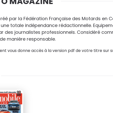
OTO MAGAZINE
36
€75
au lieu de
81
€40
réé par la Fédération Française des Motards en Co
a une totale indépendance rédactionnelle. Equipem
 par des journalistes professionnels. Considéré 
 de manière responsable.
nt vous donne accès à la version pdf de votre titre sur s
al