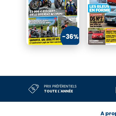
€50
72
-36%
CO
PRIX PRÉFÉRENTIELS
TOUTE L'ANNÉE
A pro