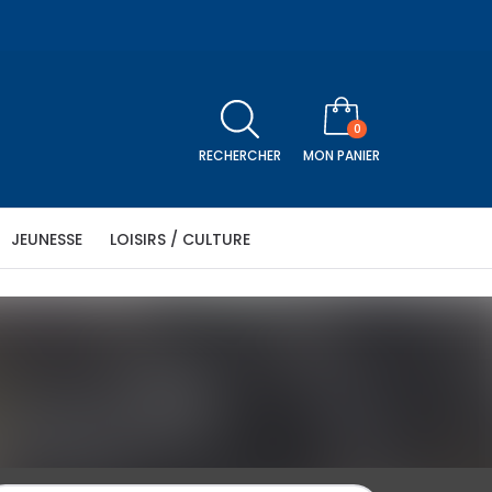
0
RECHERCHER
MON PANIER
JEUNESSE
LOISIRS / CULTURE
icle
être
Religion
Séniors
Histoire
Télévision
N PANIER