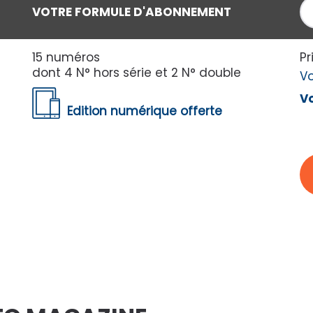
59
VOTRE FORMULE D'ABONNEMENT
u lieu de
100
€30
CONTINUER
15 numéros
Pr
dont 4 N° hors série et 2 N° double
V
Vo
merez aussi
Edition numérique offerte
6%
-54%