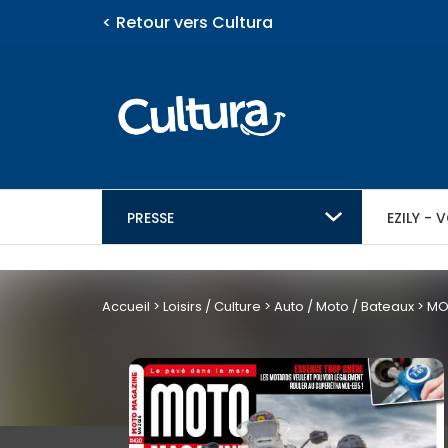
< Retour vers Cultura
PRESSE
EZILY -
eZily - Votre Kiosque
Vous ven
eZily - Vot
Actualités
Féminins
Enfants - 
Auto / Mot
Informatiq
Architectu
numérique
numérique
Video
Accueil
>
Loisirs / Culture
>
Auto / Moto / Bateaux
>
MO
suivant
Loisirs
Actualité
Vie pratiq
Féminins / Santé
Jeunesse
M