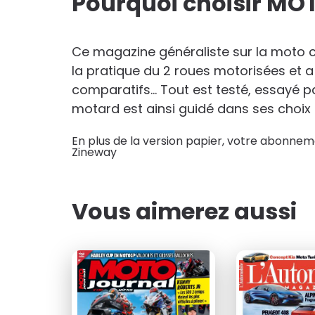
Pourquoi choisir M
46
€50
au lieu de
72
€88
Ce magazine généraliste sur la moto c
la pratique du 2 roues motorisées et 
comparatifs... Tout est testé, essayé
motard est ainsi guidé dans ses choix
En plus de la version papier, votre abonneme
Zineway
Vous aimerez aussi
dont 1 N° spéci