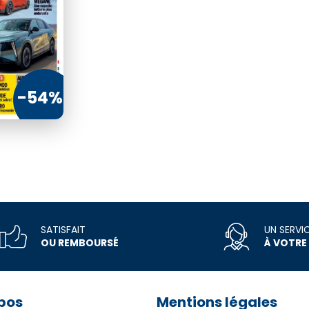
dont 1 N° double et 1 N°
hors série
€75
€88
81
€40
-54%
MMANDER
COMMANDER
SATISFAIT
UN SERVI
OU REMBOURSÉ
À VOTRE
pos
Mentions légales