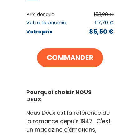
Prix kiosque
153,20 €
NOUS DEUX
Votre économie
67,70 €
85
€50
85,50 €
Votre prix
au lieu de
153
€20
VOIR MON PANIER
COMMANDER
CONTINUER MES ACHATS
Pourquoi choisir NOUS
DEUX
Nous Deux est la référence de
la romance depuis 1947 . C'est
un magazine d'émotions,
d'histoires, de partage, qui