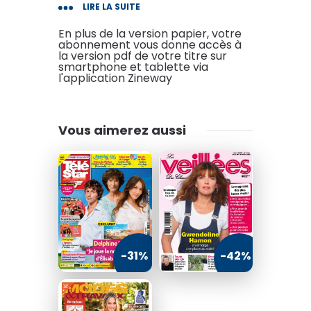
LIRE LA SUITE
accompagne ses lectrices
depuis des générations.
En plus de la version papier, votre
abonnement vous donne accès à
Chaque numéro, est un
la version pdf de votre titre sur
smartphone et tablette via
rendez-vous hebdomadaire
l'application Zineway
avec des histoires d'amour, de
famille, de vie, des pages de
culture et de pratique, qui
Vous aimerez aussi
réchauffent le c¿ur.
Nous Deux est surtout connu
pour ses célèbres romans-
photos, qui racontent des
histoires d'amour pleines
d'émotion, de passion et de
-31%
-42%
rebondissements à travers
des images et des dialogues.