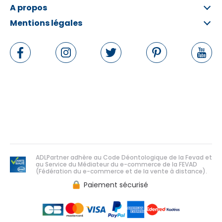
A propos
Mentions légales
Qui sommes-nous ?
FAQ
Informations légales
Contactez-nous
Conditions Générales
Rétractation en ligne
Politique de données personnelles
Politique de cookies
Gérer les cookies
ADLPartner adhère au Code Déontologique de la Fevad et
au Service du Médiateur du e-commerce de la FEVAD
(Fédération du e-commerce et de la vente à distance).
Paiement sécurisé