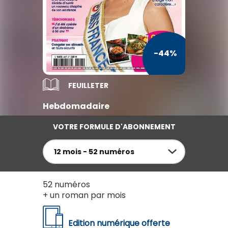
TV / Vie Pratique
Presse Professionnelle
-44%
Je l'éloigne des écrans
FEUILLETER
Hebdomadaire
VOTRE FORMULE D'ABONNEMENT
12 mois - 52 numéros
52 numéros
+ un roman par mois
Edition numérique offerte