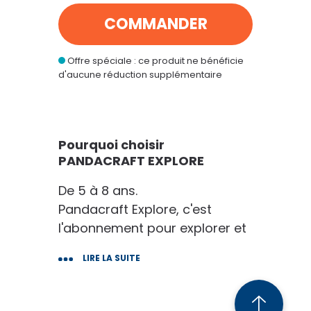
COMMANDER
CONTINUER MES ACHATS
Offre spéciale : ce produit ne bénéficie
d'aucune réduction supplémentaire
Pourquoi choisir
PANDACRAFT EXPLORE
De 5 à 8 ans.
Pandacraft Explore, c'est
l'abonnement pour explorer et
comprendre en faisant !
LIRE LA SUITE
Parce qu'il n'apprendra jamais
mieux qu'en s'amusant, nos
kits sont toujours conçus pour