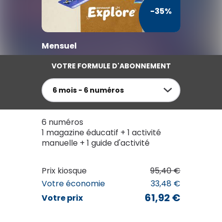
TV / Vie Pratique
-35%
Presse Professionnelle
Mensuel
Je l'éloigne des écrans
VOTRE FORMULE D'ABONNEMENT
6 mois - 6 numéros
6 numéros
1 magazine éducatif + 1 activité
manuelle + 1 guide d'activité
PANDACRAFT EXPLORE
Prix kiosque
95,40 €
61
€92
Votre économie
33,48 €
au lieu de
95
€40
61,92 €
Votre prix
VOIR MON PANIER