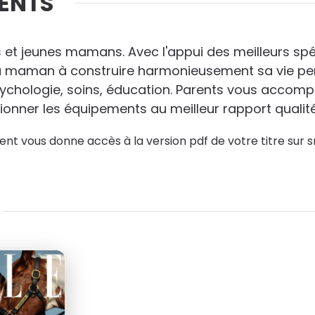
RENTS
56
au lieu de
150
€80
 et jeunes mamans. Avec l'appui des meilleurs spé
la maman à construire harmonieusement sa vie pe
psychologie, soins, éducation. Parents vous accom
ionner les équipements au meilleur rapport qualité 
nt vous donne accès à la version pdf de votre titre sur s