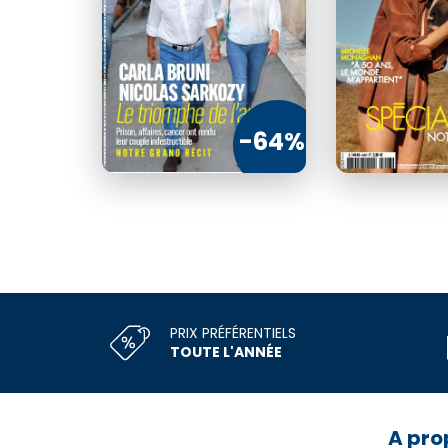
€75
31
-64%
CO
PRIX PRÉFÉRENTIELS
TOUTE L'ANNÉE
A pro