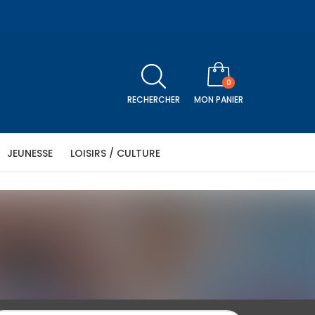
0
RECHERCHER
MON PANIER
JEUNESSE
LOISIRS / CULTURE
icle
être
Religion
Séniors
Histoire
Télévision
N PANIER