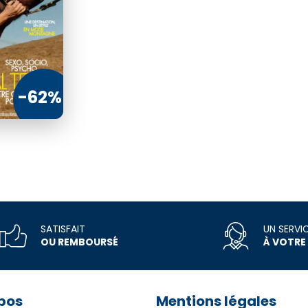
€17
2
150
€00
€80
-62%
MMANDER
COMMANDER
SATISFAIT
UN SERVI
OU REMBOURSÉ
À VOTRE
pos
Mentions légales