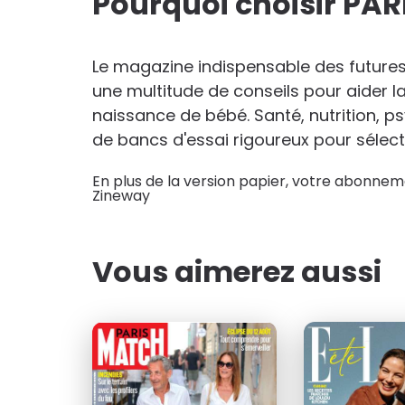
Pourquoi choisir PA
111
au lieu de
312
€00
Le magazine indispensable des futures
une multitude de conseils pour aider 
naissance de bébé. Santé, nutrition, 
de bancs d'essai rigoureux pour sélect
En plus de la version papier, votre abonneme
Zineway
Vous aimerez aussi