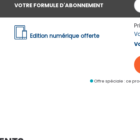
27
VOTRE FORMULE D'ABONNEMENT
u lieu de
46
€80
CONTINUER
Pr
V
Edition numérique offerte
Vo
merez aussi
Offre spéciale : ce pr
4%
-62%
€17