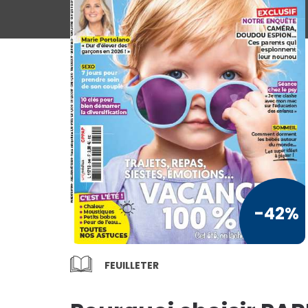
Loisirs / Culture
a
TV / Vie Pratique
Presse Professionnelle
Je l'éloigne des écrans
Vous ai
TOUS LES
MAGAZINES
-42%
-6
FEUILLETER
€75