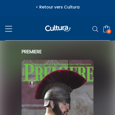
< Retour vers Cultura
0
Presse
PREMIERE
eZily - Votre Kiosque numérique
Actualité
Vous venez d'ajouter au panier
Féminins / Santé
l'article suivant
Jeunesse
Loisirs / Culture