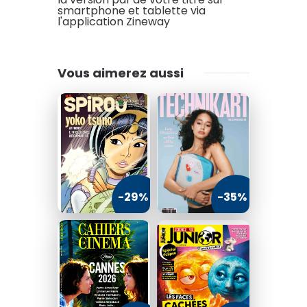
smartphone et tablette via
des enquêtes et des
l'application Zineway
reportages. Place à l'exigence
et à l'impertinence !
Vous aimerez aussi
-29%
-35%