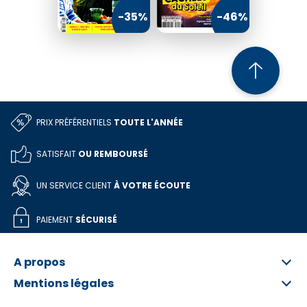
-35%
-46%
PRIX PRÉFÉRENTIELS
TOUTE L'ANNÉE
SATISFAIT
OU REMBOURSÉ
UN SERVICE CLIENT
À VOTRE ÉCOUTE
PAIEMENT
SÉCURISÉ
A propos
Mentions légales
Qui sommes-nous ?
FAQ
Informations légales