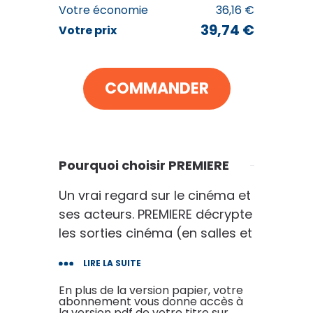
Votre économie
36,16 €
39,74 €
Votre prix
PREMIERE
39
€74
au lieu de
75
€90
COMMANDER
VOIR MON PANIER
Pourquoi choisir PREMIERE
CONTINUER MES ACHATS
Un vrai regard sur le cinéma et
ses acteurs. PREMIERE décrypte
les sorties cinéma (en salles et
en DVD), renforce ses critiques,
LIRE LA SUITE
vous offre des portraits
d'acteurs et de réalisateurs et
En plus de la version papier, votre
abonnement vous donne accès à
vous donne rendez-vous avec
la version pdf de votre titre sur