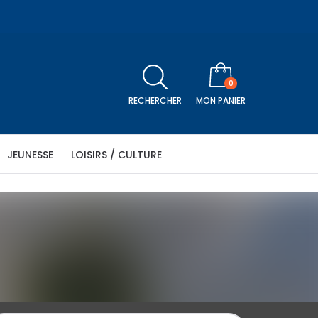
0
RECHERCHER
MON PANIER
JEUNESSE
LOISIRS / CULTURE
icle
être
Religion
Séniors
Histoire
Télévision
ANIER
S ACHATS