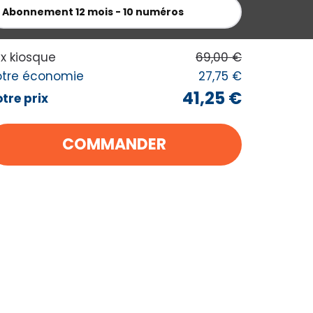
Abonnement
12 mois - 10 numéros
ix kiosque
69,00 €
otre économie
27,75 €
41,25 €
tre prix
COMMANDER