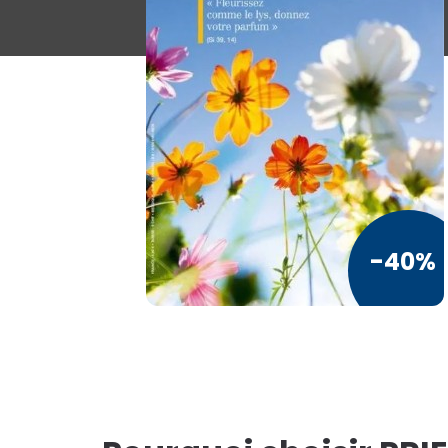
Loisirs / Culture
TV / Vie Pratique
Presse Professionnelle
Je l'éloigne des écrans
TOUS LES
MAGAZINES
-40%