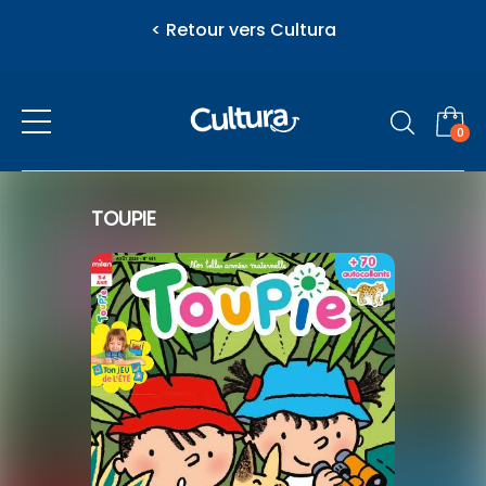
< Retour vers Cultura
0
Presse
TOUPIE
eZily - Votre Kiosque numérique
Actualité
Vous venez d'ajouter au panier
l'article suivant
Féminins / Santé
Jeunesse
Loisirs / Culture