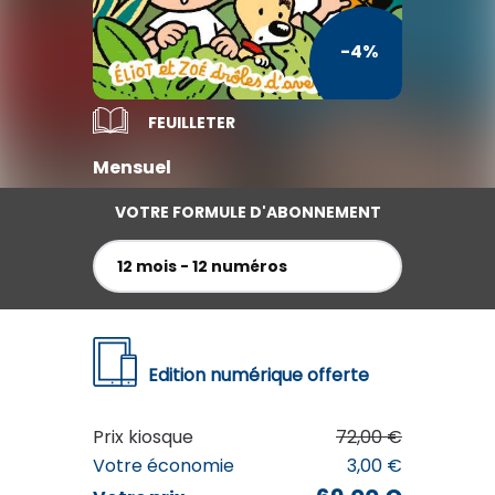
TV / Vie Pratique
-4%
Presse Professionnelle
Je l'éloigne des écrans
FEUILLETER
Mensuel
VOTRE FORMULE D'ABONNEMENT
12 mois - 12 numéros
Edition numérique offerte
TOUPIE
Prix kiosque
72,00 €
69
€00
Votre économie
3,00 €
au lieu de
72
€00