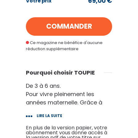
69,00 €
Votre prix
VOIR MON PANIER
COMMANDER
CONTINUER MES ACHATS
Ce magazine ne bénéfice d'aucune
réduction supplémentaire
Pourquoi choisir TOUPIE
De 3 à 6 ans.
Pour vivre pleinement les
années maternelle. Grâce à
Toupie, votre enfant vous parle
LIRE LA SUITE
de l'école, de ce qu'il a appris,
vécu et ressenti. Le pont entre
En plus de la version papier, votre
abonnement vous donne accès à
la maternelle et la maison,
la version pdf de votre titre sur