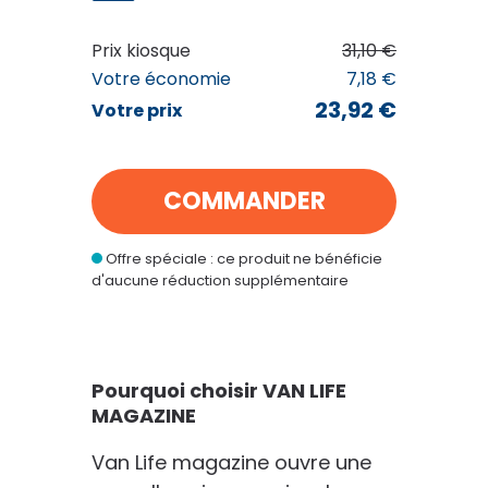
Prix kiosque
31,10 €
VAN LIFE MAGAZINE
Votre économie
7,18 €
23
€92
23,92 €
Votre prix
au lieu de
31
€10
COMMANDER
VOIR MON PANIER
Offre spéciale : ce produit ne bénéficie
CONTINUER MES ACHATS
d'aucune réduction supplémentaire
Pourquoi choisir VAN LIFE
MAGAZINE
Van Life magazine ouvre une