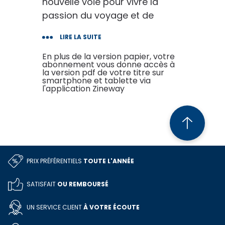
nouvelle voie pour vivre la
passion du voyage et de
l'évasion en fourgon aménagé.
LIRE LA SUITE
Au fil des pages de ce
magazine trimestriel, retrouvez
En plus de la version papier, votre
abonnement vous donne accès à
toute l'information pour choisir
la version pdf de votre titre sur
smartphone et tablette via
votre prochain véhicule,
l'application Zineway
l'utiliser et partir sur les traces
des légendaires combi qui ont
sillonné le monde.
PRIX PRÉFÉRENTIELS
TOUTE L'ANNÉE
SATISFAIT
OU REMBOURSÉ
UN SERVICE CLIENT
À VOTRE ÉCOUTE