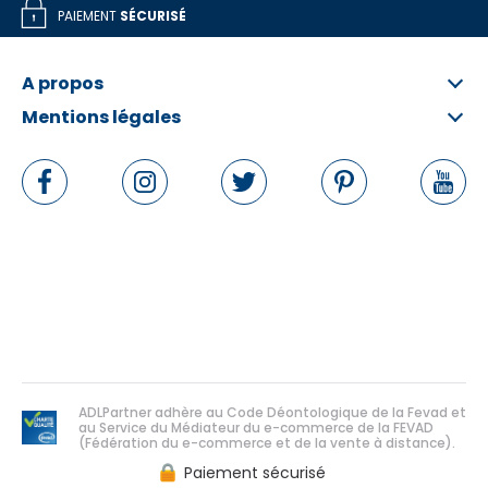
PAIEMENT
SÉCURISÉ
A propos
Mentions légales
Qui sommes-nous ?
FAQ
Informations légales
Contactez-nous
Conditions Générales
Rétractation en ligne
Politique de données personnelles
Politique de cookies
Gérer les cookies
ADLPartner adhère au Code Déontologique de la Fevad et
au Service du Médiateur du e-commerce de la FEVAD
(Fédération du e-commerce et de la vente à distance).
Paiement sécurisé