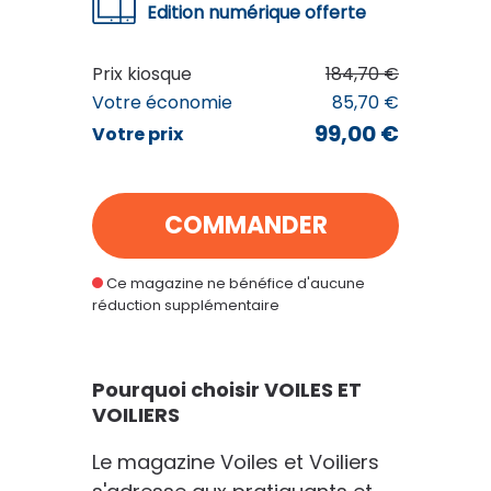
Edition numérique offerte
VOILES ET VOILIERS
99
€00
Prix kiosque
184,70 €
au lieu de
184
€70
Votre économie
85,70 €
99,00 €
Votre prix
VOIR MON PANIER
COMMANDER
CONTINUER MES ACHATS
Ce magazine ne bénéfice d'aucune
réduction supplémentaire
Pourquoi choisir VOILES ET
VOILIERS
Le magazine Voiles et Voiliers