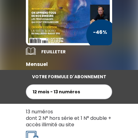
TV / Vie Pratique
Presse Professionnelle
-46%
Je l'éloigne des écrans
FEUILLETER
Mensuel
VOTRE FORMULE D'ABONNEMENT
12 mois - 13 numéros
13 numéros
dont 2 N° hors série et 1 N° double +
accès illimité au site