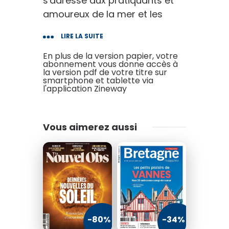
s'adresse aux pratiquants et
amoureux de la mer et les
accompagne dans leur
LIRE LA SUITE
pratique et leur progression au
quotidien.
En plus de la version papier, votre
abonnement vous donne accès à
Avec votre abonnement à
la version pdf de votre titre sur
smartphone et tablette via
Voiles et Voiliers, retrouvez
l'application Zineway
tous les mois les récits
d'aventuriers, de
professionnels ou de simples
Vous aimerez aussi
amateurs de voiles mais aussi
des rubriques techniques et
pédagogiques pour apprendre
à naviguer et à se
perfectionner.
-80%
-34%