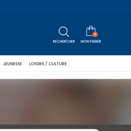
0
RECHERCHER
MON PANIER
JEUNESSE
LOISIRS / CULTURE
être
Religion
Séniors
Histoire
Télévision
icle
N PANIER