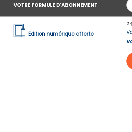
48
€75
VOTRE FORMULE D'ABONNEMENT
u lieu de
70
€80
CONTINUER
Pr
V
Edition numérique offerte
Vo
merez aussi
8%
-38%
-34%
€12
€75