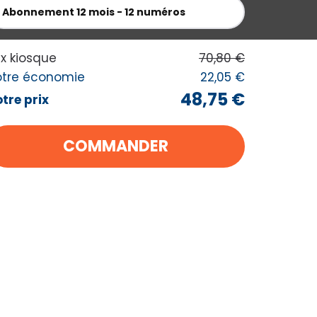
Abonnement
12 mois - 12 numéros
 MES ACHATS
ix kiosque
70,80 €
otre économie
22,05 €
48,75 €
tre prix
COMMANDER
-64%
€75