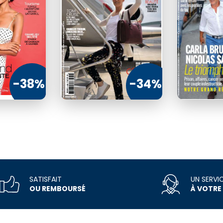
ue incluse
€75
€12
€75
140
312
€40
€00
€40
-38%
-34%
MMANDER
COMMANDER
COMMANDER
COM
SATISFAIT
UN SERVI
OU REMBOURSÉ
À VOTRE