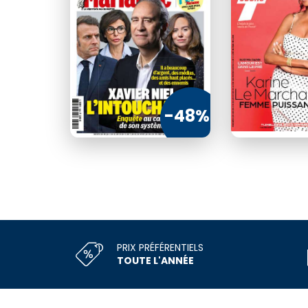
Edition numériq
€75
101
-48%
CO
PRIX PRÉFÉRENTIELS
TOUTE L'ANNÉE