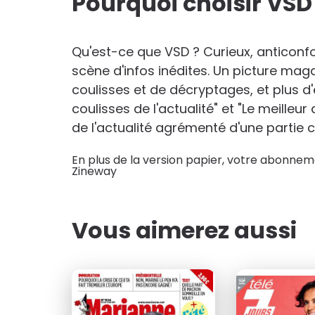
Pourquoi choisir VSD
51
au lieu de
101
€40
Qu'est-ce que VSD ? Curieux, anticonfo
scène d'infos inédites. Un picture maga
coulisses et de décryptages, et plus d'
coulisses de l'actualité" et "Le meill
de l'actualité agrémenté d'une partie 
En plus de la version papier, votre abonneme
Zineway
Vous aimerez aussi