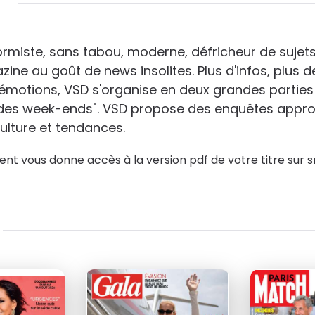
87
63
1
au lieu de
140
au lieu de
96
au
€40
€20
rmiste, sans tabou, moderne, défricheur de sujets
zine au goût de news insolites. Plus d'infos, plus d
émotions, VSD s'organise en deux grandes parties in
eur des week-ends". VSD propose des enquêtes appro
culture et tendances.
nt vous donne accès à la version pdf de votre titre sur s