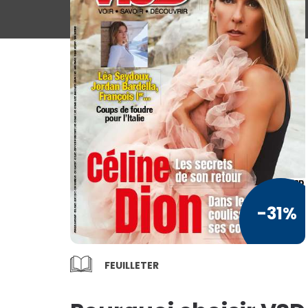
Loisirs / Culture
a
TV / Vie Pratique
Presse Professionnelle
Je l'éloigne des écrans
Vous ai
TOUS LES
MAGAZINES
-31%
-4
FEUILLETER
€75