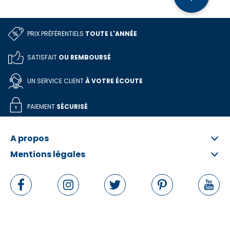
PRIX PRÉFÉRENTIELS
TOUTE L'ANNÉE
SATISFAIT
OU REMBOURSÉ
UN SERVICE CLIENT
À VOTRE ÉCOUTE
PAIEMENT
SÉCURISÉ
A propos
Mentions légales
Qui sommes-nous ?
FAQ
Informations légales
Contactez-nous
Conditions Générales
Rétractation en ligne
Politique de données personnelles
Politique de cookies
Gérer les cookies