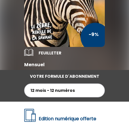
TV / Vie Pratique
Presse Professionnelle
Je l'éloigne des écrans
-9%
FEUILLETER
Mensuel
VOTRE FORMULE D'ABONNEMENT
12 mois - 12 numéros
Edition numérique offerte