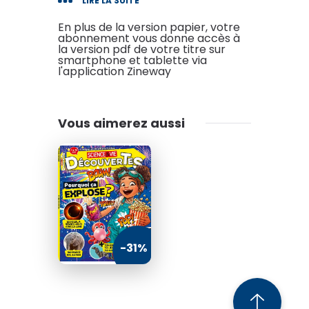
LIRE LA SUITE
développe la relation entre
l'enfant et le monde du vivant
En plus de la version papier, votre
abonnement vous donne accès à
par l'émerveillement et par la
la version pdf de votre titre sur
smartphone et tablette via
connaissance. Réalisé par des
l'application Zineway
journalistes scientifiques
spécialisés, Wapiti propose
chaque mois des reportages
Vous aimerez aussi
sur les animaux sauvages, la
nature, et l'environnement.
Avec Wapiti, votre enfant se
projette dans l'avenir de la
planète avec optimisme,
passion et plaisir !
-31%