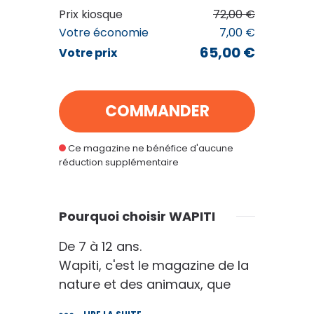
Prix kiosque
72,00 €
Votre économie
7,00 €
WAPITI
65,00 €
Votre prix
65
€00
au lieu de
72
€00
COMMANDER
VOIR MON PANIER
Ce magazine ne bénéfice d'aucune
réduction supplémentaire
CONTINUER MES ACHATS
Pourquoi choisir WAPITI
De 7 à 12 ans.
Wapiti, c'est le magazine de la
nature et des animaux, que
tous les enfants adorent. Il