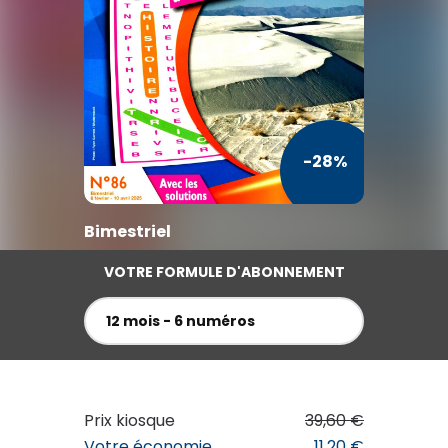
TV / Vie Pratique
Presse Professionnelle
Je l'éloigne des écrans
-28%
Bimestriel
VOTRE FORMULE D'ABONNEMENT
12 mois - 6 numéros
Prix kiosque
39,60 €
Votre économie
11,20 €