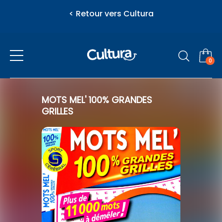
< Retour vers Cultura
0
Presse
MOTS MEL' 100% GRANDES
GRILLES
eZily - Votre Kiosque numérique
Vous venez d'ajouter au panier
Actualité
l'article suivant
Féminins / Santé
Jeunesse
Loisirs / Culture