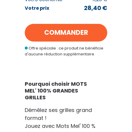
28,40 €
Votre prix
MOTS MEL' 100% GRANDES GRILLES
28
€40
au lieu de
39
€60
COMMANDER
Offre spéciale : ce produit ne bénéficie
VOIR MON PANIER
d'aucune réduction supplémentaire
CONTINUER MES ACHATS
Pourquoi choisir MOTS
MEL' 100% GRANDES
GRILLES
Démêlez ses grilles grand
format !
Jouez avec Mots Mel' 100 %