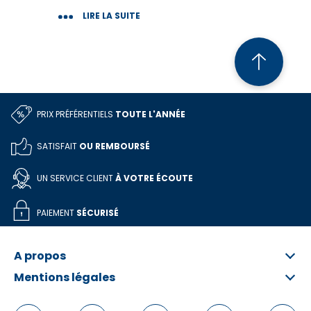
grandes grilles ! Des grilles
LIRE LA SUITE
grand format avec des milliers
de mots bien cachés à
débusquer. Vous allez être
comblé ! Bonne détente !
PRIX PRÉFÉRENTIELS
TOUTE L'ANNÉE
SATISFAIT
OU REMBOURSÉ
UN SERVICE CLIENT
À VOTRE ÉCOUTE
PAIEMENT
SÉCURISÉ
A propos
Mentions légales
Qui sommes-nous ?
FAQ
Informations légales
Contactez-nous