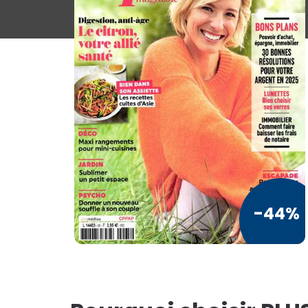
Loisirs / Culture
TV / Vie Pratique
Presse Professionnelle
Je l'éloigne des écrans
TOUS LES
MAGAZINES
-44%