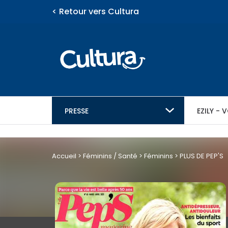
< Retour vers Cultura
PRESSE
EZILY -
Vous ven
suivant
eZily - Votre Kiosque
eZily - Vot
Actualités
Féminins
Enfants - 
Auto / Mot
Informatiq
Architectu
numérique
numérique
Video
Accueil
>
Féminins / Santé
>
Féminins
>
PLUS DE PEP'S
Loisirs
Actualité
Vie pratiq
Féminins / Santé
P
3
Jeunesse
a