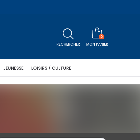
0
RECHERCHER
MON PANIER
JEUNESSE
LOISIRS / CULTURE
icle
être
Religion
Séniors
Histoire
Télévision
N PANIER