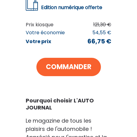
Edition numérique offerte
L'AUTO JOURNAL
Prix kiosque
121,30 €
66
€75
Votre économie
54,55 €
au lieu de
121
€30
66,75 €
Votre prix
VOIR MON PANIER
COMMANDER
CONTINUER MES ACHATS
Pourquoi choisir L'AUTO
JOURNAL
Le magazine de tous les
plaisirs de l'automobile !