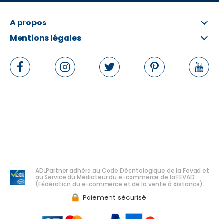
A propos
Mentions légales
Qui sommes-nous ?
FAQ
Informations légales
Contactez-nous
Conditions Générales
Rétractation en ligne
Politique de données personnelles
Politique de cookies
Gérer les cookies
ADLPartner adhère au Code Déontologique de la Fevad et
au Service du Médiateur du e-commerce de la FEVAD
(Fédération du e-commerce et de la vente à distance).
Paiement sécurisé