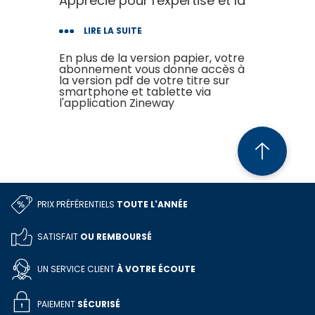
Apprécié pour l'expertise et la
précision de ses tests et
LIRE LA SUITE
comparatifs, l'Auto Journal fait
référence en matière d'essais.
En plus de la version papier, votre
abonnement vous donne accès à
Il s'adresse aux amateurs de
la version pdf de votre titre sur
smartphone et tablette via
technologies et de belles
l'application Zineway
mécaniques.
PRIX PRÉFÉRENTIELS
TOUTE L'ANNÉE
SATISFAIT
OU REMBOURSÉ
UN SERVICE CLIENT
À VOTRE ÉCOUTE
PAIEMENT
SÉCURISÉ