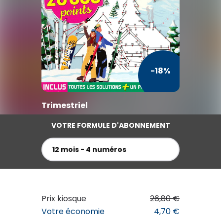
TV / Vie Pratique
Presse Professionnelle
Je l'éloigne des écrans
-18%
Trimestriel
VOTRE FORMULE D'ABONNEMENT
12 mois - 4 numéros
Prix kiosque
26,80 €
Votre économie
4,70 €