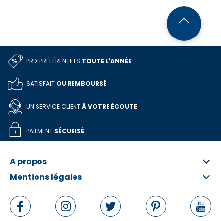
PRIX PRÉFÉRENTIELS
TOUTE L'ANNÉE
SATISFAIT
OU REMBOURSÉ
UN SERVICE CLIENT
À VOTRE ÉCOUTE
PAIEMENT
SÉCURISÉ
A propos
Mentions légales
Qui sommes-nous ?
FAQ
Informations légales
Contactez-nous
Conditions Générales
Rétractation en ligne
Politique de données personnelles