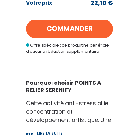
22,10 €
Votre prix
POINTS A RELIER SERENITY
22
€10
COMMANDER
au lieu de
26
€80
Offre spéciale : ce produit ne bénéficie
d'aucune réduction supplémentaire
VOIR MON PANIER
CONTINUER MES ACHATS
Pourquoi choisir POINTS A
RELIER SERENITY
Cette activité anti-stress allie
concentration et
développement artistique. Une
belle occupation pour petits et
LIRE LA SUITE
grands !