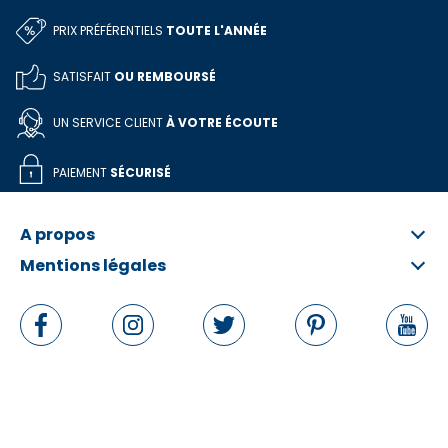
PRIX PRÉFÉRENTIELS
TOUTE L'ANNÉE
VOIR MON PANIER
SATISFAIT
OU REMBOURSÉ
CONTINUER MES ACHATS
UN SERVICE CLIENT
À VOTRE ÉCOUTE
PAIEMENT
SÉCURISÉ
A propos
Mentions légales
Qui sommes-nous ?
FAQ
Informations légales
Contactez-nous
Conditions Générales
Rétractation en ligne
Politique de données personnelles
Politique de cookies
Gérer les cookies