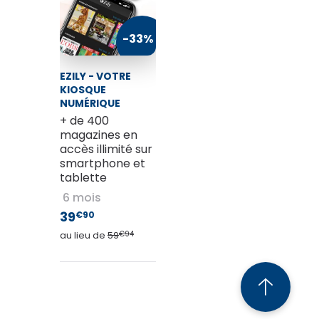
TV / Vie Pratique
-33%
Presse Professionnelle
EZILY - VOTRE
Je l'éloigne des écrans
KIOSQUE
NUMÉRIQUE
+ de 400
magazines en
accès illimité sur
smartphone et
tablette
6 mois
39
€90
au lieu de
59
€94
EZILY - VOTRE KIOSQUE NUMÉRIQUE
39
€90
au lieu de
59
€94