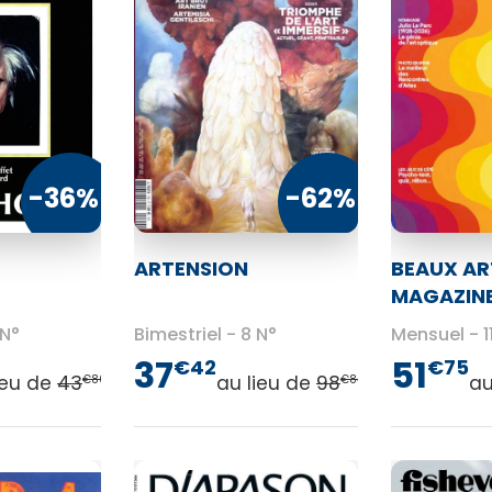
-36%
-62%
ARTENSION
BEAUX AR
MAGAZIN
 N°
Bimestriel
8 N°
Mensuel
1
37
51
€42
€75
ieu de
43
au lieu de
98
au
€80
€84