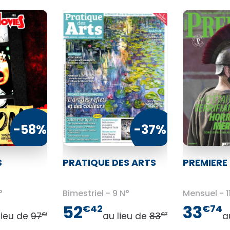
-58%
-37%
S
PRATIQUE DES ARTS
PREMIERE
°
Bimestriel
9 N°
Mensuel
1
52
33
€42
€74
lieu de
97
au lieu de
83
a
€90
€70