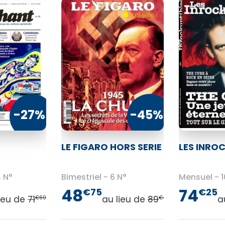
-27%
-45%
LE FIGARO HORS SERIE
LES INRO
 N°
Bimestriel
6 N°
Mensuel
1
48
74
€75
€25
lieu de
71
au lieu de
89
a
€60
€40