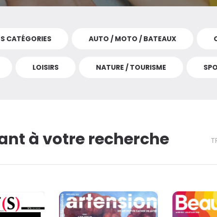
ES CATÉGORIES
AUTO / MOTO / BATEAUX
'AUTOMOBILE MAGAZINE
VOIR 
36
€75
LOISIRS
NATURE / TOURISME
SP
u lieu de
81
€40
CONTINUE
nt à votre recherche
T