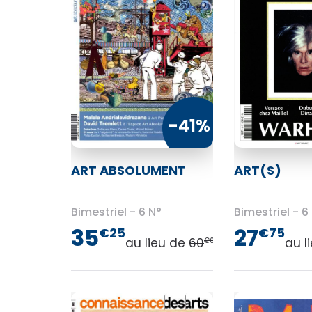
-41%
ART ABSOLUMENT
ART(S)
Bimestriel
6 N°
Bimestriel
6
35
27
€25
€75
au lieu de
60
au l
€00