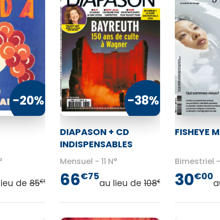
-20%
-38%
DIAPASON + CD
FISHEYE 
INDISPENSABLES
°
Mensuel
11 N°
Bimestriel
66
30
€75
€00
lieu de
85
au lieu de
108
a
€50
€90