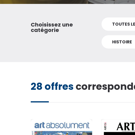
suivant
Loisirs / Culture
TV / Vie Pratique
Choisissez une
TOUTES L
Presse Professionnelle
L
catégorie
Je l'éloigne des écrans
HISTOIRE
a
TOUS LES
MAGAZINES
28 offres
corresponda