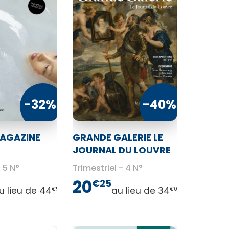
-32%
-40%
MAGAZINE
GRANDE GALERIE LE
JOURNAL DU LOUVRE
5 N°
Trimestriel
4 N°
20
€25
u lieu de
44
au lieu de
34
€50
€00