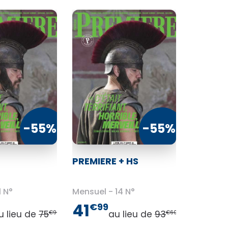
-55%
-55%
PREMIERE + HS
1 N°
Mensuel
14 N°
41
€99
u lieu de
75
au lieu de
93
€90
€60