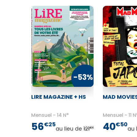
-53%
LIRE MAGAZINE + HS
MAD MOVIE
Mensuel
14 N°
Mensuel
11 N
56
40
€25
€50
au lieu de
121
au 
€60