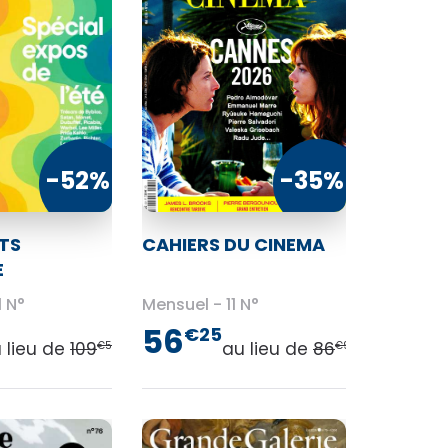
-52%
-35%
TS
CAHIERS DU CINEMA
E
1 N°
Mensuel
11 N°
56
€25
 lieu de
109
au lieu de
86
€50
€90