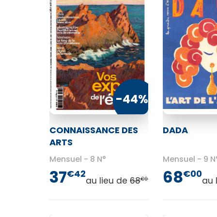
-44%
CONNAISSANCE DES
DADA
ARTS
Mensuel
8 N°
Mensuel
9 N
37
68
€42
€00
au lieu de
68
au 
€00