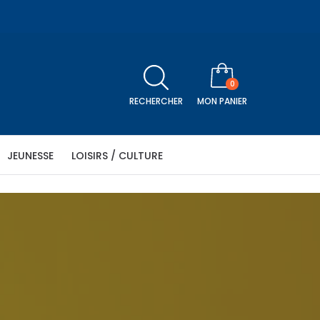
0
RECHERCHER
MON PANIER
JEUNESSE
LOISIRS / CULTURE
être
Religion
Séniors
Histoire
Télévision
icle