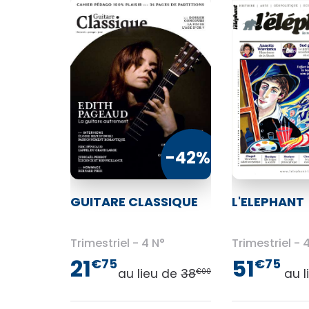
-42%
GUITARE CLASSIQUE
L'ELEPHANT
Trimestriel
4 N°
Trimestriel
4
21
51
€75
€75
au lieu de
38
au 
€00