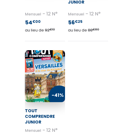
JUNIOR
12 N°
12 N°
Mensuel
Mensuel
54
56
€00
€25
au lieu de
92
€10
au lieu de
88
€80
-41%
TOUT
COMPRENDRE
JUNIOR
12 N°
Mensuel