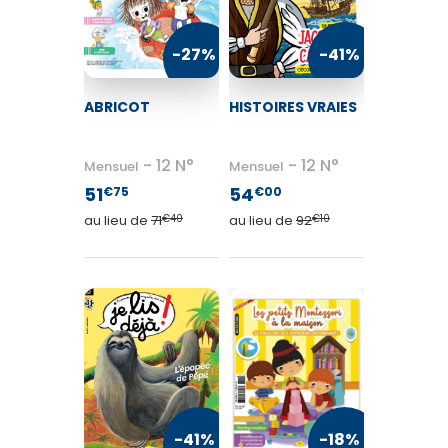
TV / Vie Pratique
-27%
-41%
Presse Professionnelle
ABRICOT
HISTOIRES VRAIES
Je l'éloigne des écrans
12 N°
12 N°
Mensuel
Mensuel
51
54
€75
€00
au lieu de
71
€40
au lieu de
92
€10
-41%
-18%