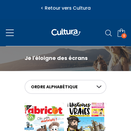
< Retour vers Cultura
0
Presse
Je l'éloigne des écrans
eZily - Votre Kiosque numérique
Actualité
ORDRE ALPHABÉTIQUE
Vous venez d'ajouter au panier
Féminins / Santé
l'article suivant
Jeunesse
Loisirs / Culture