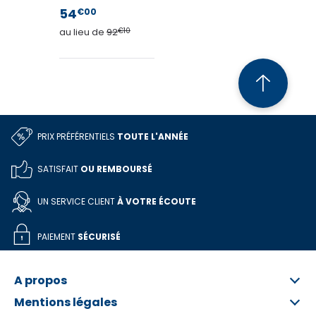
54
€00
au lieu de
92
€10
PRIX PRÉFÉRENTIELS
TOUTE L'ANNÉE
SATISFAIT
OU REMBOURSÉ
UN SERVICE CLIENT
À VOTRE ÉCOUTE
PAIEMENT
SÉCURISÉ
A propos
Mentions légales
Qui sommes-nous ?