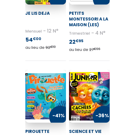
JE LIS DEJA
PETITS
JE LIS DEJA
MONTESSORI A LA
54
€00
MAISON (LES)
12 N°
Mensuel
au lieu de
92
€10
4 N°
Trimestriel
54
€00
22
€95
au lieu de
92
€10
au lieu de
27
€96
VOIR MON PANIER
CONTINUER MES ACHATS
-41%
-36%
PIROUETTE
SCIENCE ET VIE