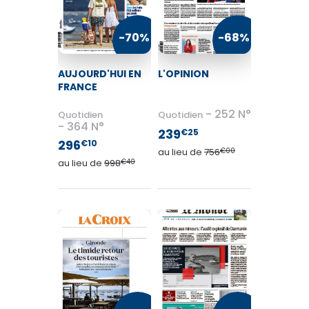
TV / Vie Pratique
-70%
-68%
Presse Professionnelle
AUJOURD'HUI EN
L'OPINION
Je l'éloigne des écrans
FRANCE
252 N°
Quotidien
Quotidien
364 N°
239
€25
296
€10
au lieu de
756
€00
au lieu de
998
€40