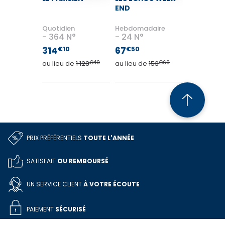
END
Quotidien
Hebdomadaire
364 N°
24 N°
314
67
€10
€50
au lieu de
1 128
€40
au lieu de
153
€60
PRIX PRÉFÉRENTIELS
TOUTE L'ANNÉE
SATISFAIT
OU REMBOURSÉ
UN SERVICE CLIENT
À VOTRE ÉCOUTE
PAIEMENT
SÉCURISÉ