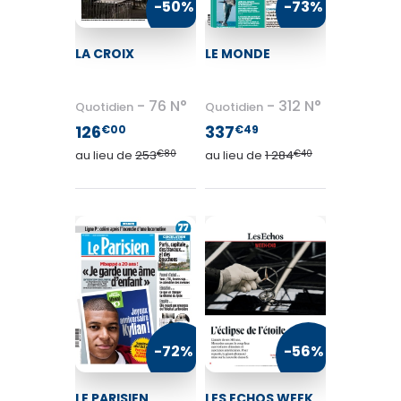
-50%
-73%
LA CROIX
LE MONDE
LE MONDE DIPLOMATIQUE
48
€75
76 N°
312 N°
Quotidien
Quotidien
au lieu de
70
€80
126
337
€00
€49
au lieu de
253
€80
au lieu de
1 284
€40
VOIR MON PANIER
CONTINUER MES ACHATS
-72%
-56%
LE PARISIEN
LES ECHOS WEEK