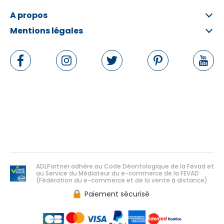
A propos
Mentions légales
Qui sommes-nous ?
FAQ
Informations légales
Contactez-nous
Conditions Générales
Rétractation en ligne
Politique de données personnelles
Politique de cookies
Gérer les cookies
ADLPartner adhère au Code Déontologique de la Fevad et
au Service du Médiateur du e-commerce de la FEVAD
(Fédération du e-commerce et de la vente à distance).
Paiement sécurisé