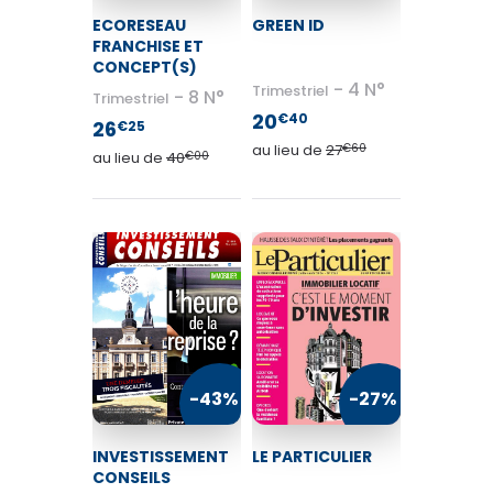
ECORESEAU
GREEN ID
FRANCHISE ET
CONCEPT(S)
4 N°
Trimestriel
8 N°
Trimestriel
20
€40
26
€25
au lieu de
27
€60
au lieu de
40
€00
-43%
-27%
INVESTISSEMENT
LE PARTICULIER
CONSEILS