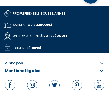
PRIX PRÉFÉRENTIELS
TOUTE L'ANNÉE
SATISFAIT
OU REMBOURSÉ
UN SERVICE CLIENT
À VOTRE ÉCOUTE
PAIEMENT
SÉCURISÉ
A propos
Mentions légales
Qui sommes-nous ?
FAQ
Informations légales
Contactez-nous
Conditions Générales
Rétractation en ligne
Politique de données personnelles
Politique de cookies
Gérer les cookies