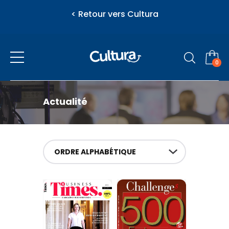
< Retour vers Cultura
0
Presse
Actualité
eZily - Votre Kiosque numérique
Actualité
ORDRE ALPHABÉTIQUE
Féminins / Santé
Jeunesse
Loisirs / Culture
Vous venez d'ajouter au panier