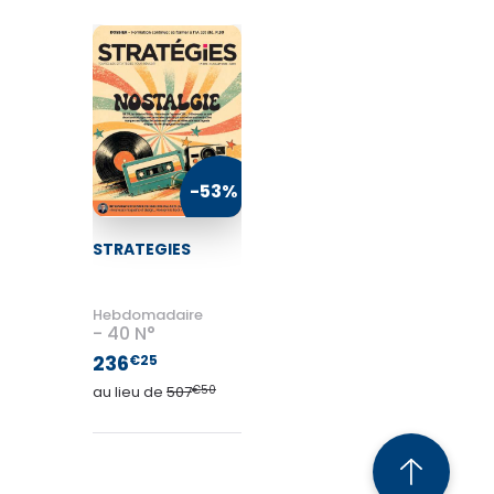
-53%
STRATEGIES
Hebdomadaire
40 N°
236
€25
au lieu de
507
€50