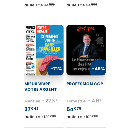
au lieu de
84
€70
au lieu de
64
€90
-71%
-45%
MIEUX VIVRE
PROFESSION CGP
VOTRE ARGENT
22 N°
4 N°
Mensuel
Trimestriel
37
54
€42
€75
au lieu de
129
€80
au lieu de
100
€00