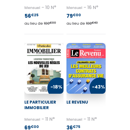
10 N°
16 N°
Mensuel
Mensuel
56
79
€25
€00
au lieu de
100
€00
au lieu de
108
€40
-18%
-43%
LE PARTICULIER
LE REVENU
IMMOBILIER
11 N°
11 N°
Mensuel
Mensuel
69
36
€00
€75