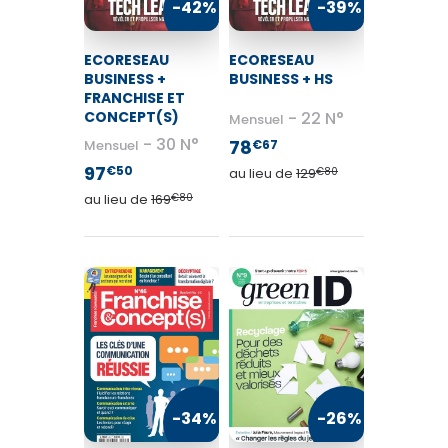
-42%
-39%
ECORESEAU
ECORESEAU
BUSINESS +
BUSINESS + HS
FRANCHISE ET
CONCEPT(S)
22 N°
Mensuel
30 N°
78
Mensuel
€67
97
€50
au lieu de
129
€80
au lieu de
169
€80
LE MONDE DIPLOMATIQUE
48
€75
au lieu de
70
€80
VOIR MON PANIER
-34%
-26%
CONTINUER MES ACHATS